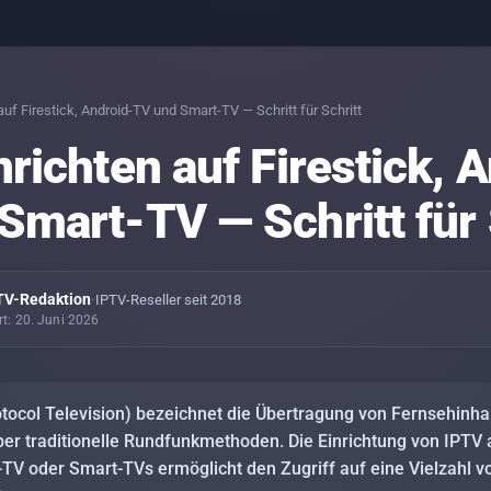
IPT
Allt
auf Firestick, Android-TV und Smart-TV — Schritt für Schritt
richten auf Firestick, 
PIN
Kin
Smart-TV — Schritt für 
Sta
Lei
IPTV
V-Redaktion
·
IPTV-Reseller seit 2018
And
ert: 20. Juni 2026
für 
Sta
Spo
Spi
otocol Television) bezeichnet die Übertragung von Fernsehinha
über traditionelle Rundfunkmethoden. Die Einrichtung von IPTV
d-TV oder Smart-TVs ermöglicht den Zugriff auf eine Vielzahl 