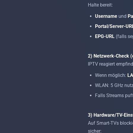
Halte bereit:
Username
und
Pa
Portal/Server-UR
EPG-URL
(falls se
2) Netzwerk-Check 
IPTV reagiert empfind
Wenn möglich:
L
WLAN: 5 GHz nutze
Falls Streams puf
3) Hardware/TV-Eins
Auf Smart-TVs blocki
sicher: