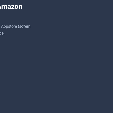
 Amazon
 Appstore (sofern
de.