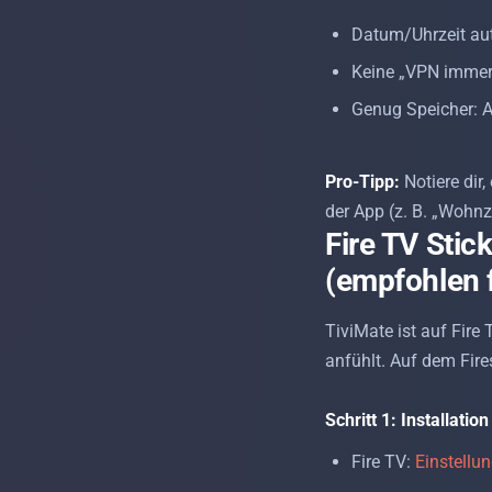
Datum/Uhrzeit au
Keine „VPN immer 
Genug Speicher: 
Pro-Tipp:
Notiere dir,
der App (z. B. „Wohn
Fire TV Stic
(empfohlen 
TiviMate ist auf Fire 
anfühlt. Auf dem Fires
Schritt 1: Installatio
Fire TV:
Einstellu