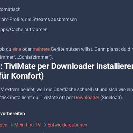
tomatisch
an“-Profile, die Streams ausbremsen
Apps/Cache aufräumen
 ob du
eine
oder
mehrere
Geräte nutzen willst. Dann planst du dir
zimmer“, „Schlafzimmer“).
k: TiviMate per Downloader installiere
für Komfort)
TV extrem beliebt, weil die Oberfläche schnell ist und sich wie e
tick installierst du TiviMate oft per
Downloader
(Sideload).
n vorbereiten
ngen
→
Mein Fire TV
→
Entwickleroptionen