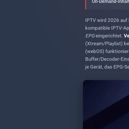
On-Demand-Inhalt
Stabile IPTV-Streams bei großen Sport-
Events: Wie Anbieter Last-Spitzen
meistern
IPTV wird 2026 auf 
kompatible IPTV-App
EPG
eingerichtet.
V
(Xtream/Playlist) be
(webOS) funktionier
Buffer/Decoder-Einst
je Gerät, das EPG-S