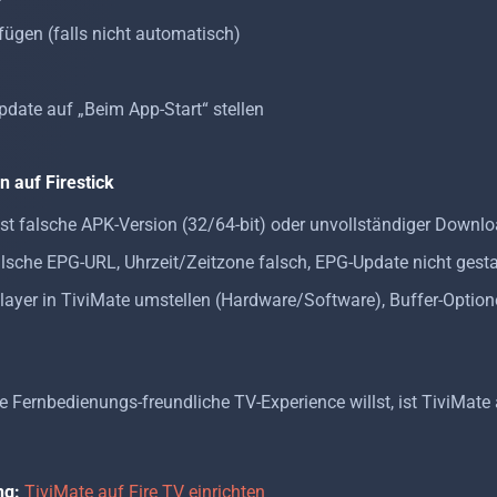
ügen (falls nicht automatisch)
pdate auf „Beim App-Start“ stellen
n auf Firestick
ist falsche APK-Version (32/64-bit) oder unvollständiger Downl
alsche EPG-URL, Uhrzeit/Zeitzone falsch, EPG-Update nicht gesta
Player in TiviMate umstellen (Hardware/Software), Buffer-Optio
 Fernbedienungs-freundliche TV-Experience willst, ist TiviMate 
ng:
TiviMate auf Fire TV einrichten