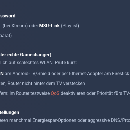
ssword
L
(bei Xtream) oder
M3U-Link
(Playlist)
parat)
(der echte Gamechanger)
lich auf schlechtes WLAN. Prüfe kurz:
AN
am Android-TV/Shield oder per Ethernet-Adapter am Firestick
n, Router nicht hinter dem TV verstecken
fern: Im Router testweise
QoS
deaktivieren oder Priorität fürs TV
tellungen
eren manchmal Energiespar-Optionen oder aggressive DNS/Proxy