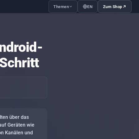
Themen
EN
Zum Shop
V mit der Familie — was du im
ag einrichten solltest
Android-
-Codes und Profile — wie du
der-Inhalte sauber trennst
Schritt
bile IPTV-Streams — was deine
tung wirklich braucht
 einrichten auf Firestick,
roid-TV und Smart-TV — Schritt
Schritt
bile IPTV-Streams bei großen
rt-Events: Wie Anbieter Last-
tzen meistern
lten über das
 auf Geräten wie
von Kanälen und