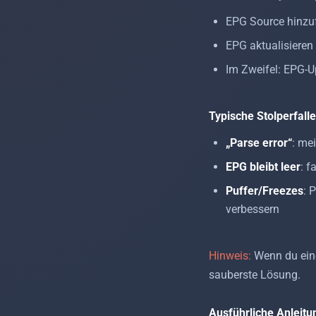
EPG Source hinzuf
EPG aktualisieren
Im Zweifel: EPG-U
Typische Stolperfalle
„Parse error“
: me
EPG bleibt leer
: f
Puffer/Freezes
: 
verbessern
Hinweis:
Wenn du eine
sauberste Lösung.
Ausführliche Anleitu