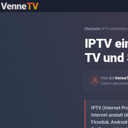
Themen
Startseite
›
IPTV einrichten 
IPTV ein
IPTV mit der Familie — was du im Alltag
Language: EN
einrichten solltest
TV und 
PIN-Codes und Profile — wie du Kinder-
Inhalte sauber trennst
Von der
VenneT
Zuletzt aktualisi
Stabile IPTV-Streams — was deine
Leitung wirklich braucht
IPTV (Internet Pr
IPTV einrichten auf Firestick, Android-TV
Internet anstatt 
und Smart-TV — Schritt für Schritt
Firestick, Androi